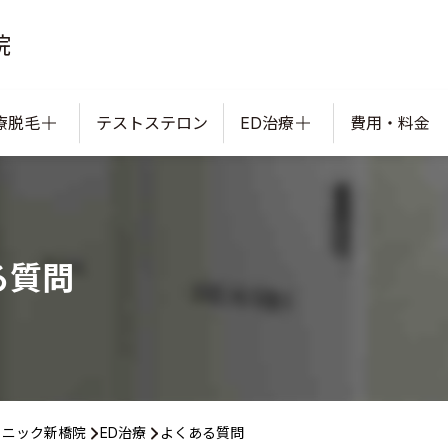
院
療脱毛
テストステロン
ED治療
費用・料金
る質問
リニック新橋院
ED治療
よくある質問