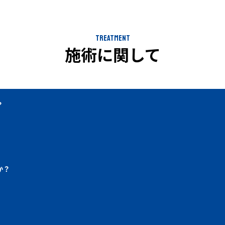
TREATMENT
施術に関して
？
か？